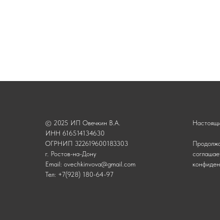
© 2025 ИП Овечкин В.А.
Настоящи
ИНН 616514134630
ОГРНИП 322619600183303
Продолжа
г. Ростов-на-Дону
соглашае
Email: ovechkinvova@gmail.com
конфиден
Тел: +7(928) 180-64-97