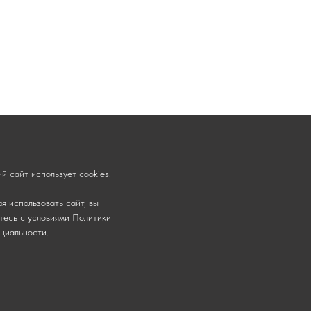
й сайт использует cookies.
я использовать сайт, вы
тесь с условиями
Политики
циальности
.