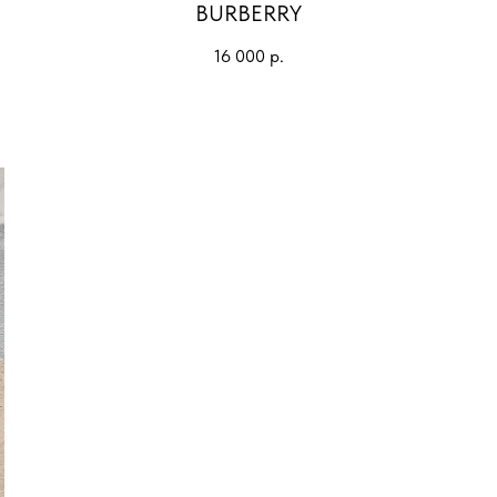
BURBERRY
16 000
р.