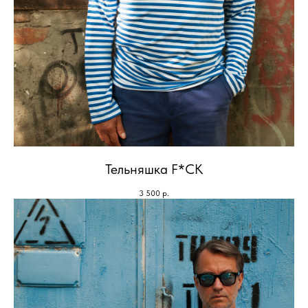
Тельняшка F*CK
3 500
р.