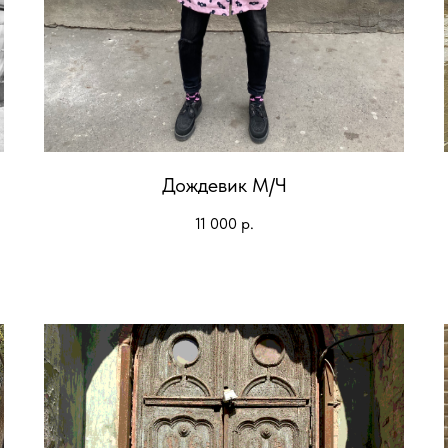
Дождевик М/Ч
11 000
р.