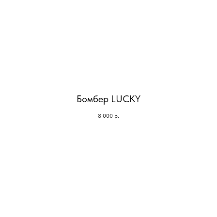
Бомбер LUCKY
8 000
р.